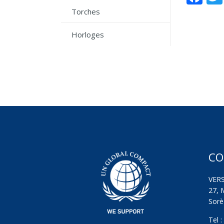
Torches
Horloges
CO
VER
27, 
Sorèz
Tel 