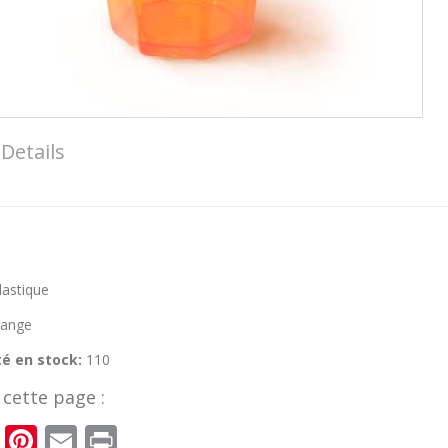
Details
lastique
ange
té en stock:
110
cette page :
cebook
Twitter
Pinterest
Email
Print