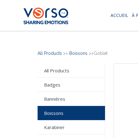
ACCUEIL
À 
All Products
>>
Boissons
>>Goblet
All Products
Badges
Bannières
Boissons
Karabiner