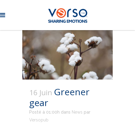
Greener
16 Juin
gear
Posté à 01:00h
dans
News
par
Versopub