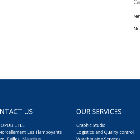
Ca
Ne
Non
NTACT US
OUR SERVICES
SOPUB LTEE
Graphic Studio
Morcellement Les Flamboyants
Logistics and Quality control
e, Pailles, Mauritius.
Warehousing Services