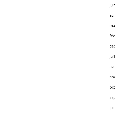
jui
avr
ma
fév
dé
jui
avr
no
oc
se
jui