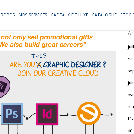
PROPOS
NOS SERVICES
CADEAUX DE LUXE
CATALOGUE
STOCK
Ar
jui
oc
se
jui
avr
ma
fév
dé