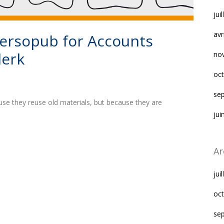
jui
avr
rsopub for Accounts
lerk
no
oc
se
se they reuse old materials, but because they are
jui
Ar
jui
oc
se