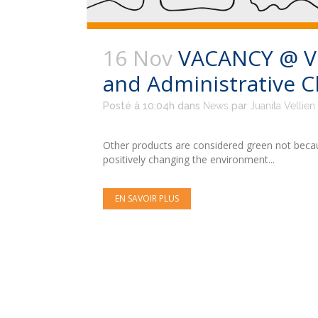
16 Nov
VACANCY @ Ve
and Administrative C
Posté à 10:04h
dans
News
par
Juanita Vellien
Other products are considered green not becau
positively changing the environment...
EN SAVOIR PLUS