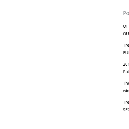
Po
OF
OU
Tr
FU
201
Pat
Th
wi
Tr
SE