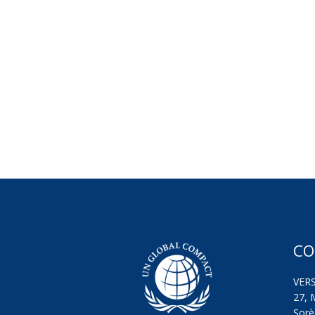
CO
VER
27, 
Sorèz