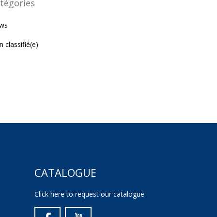
tégories
ws
 classifié(e)
CATALOGUE
Click here to request our catalogue