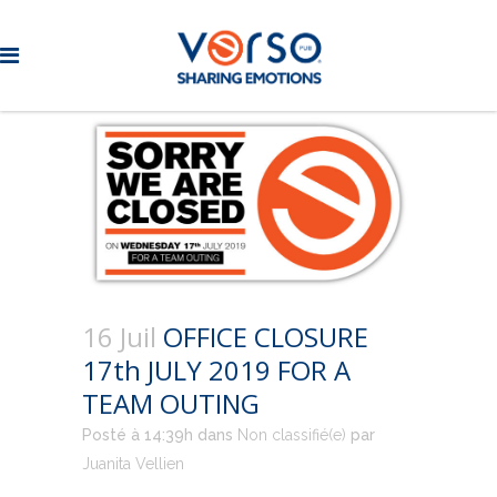
16 Juil
OFFICE CLOSURE
17th JULY 2019 FOR A
TEAM OUTING
Posté à 14:39h
dans
Non classifié(e)
par
Juanita Vellien