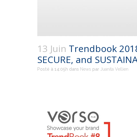
13 Juin
Trendbook 2018
SECURE, and SUSTAIN
Posté à 14:05h
dans
News
par
Juanita Vellien