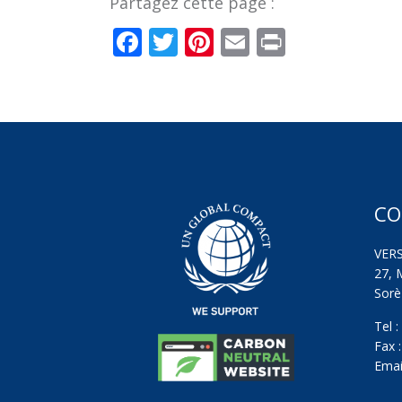
Partagez cette page :
Facebook
Twitter
Pinterest
Email
Print
CO
VER
27, 
Sorèz
Tel 
Fax 
Emai