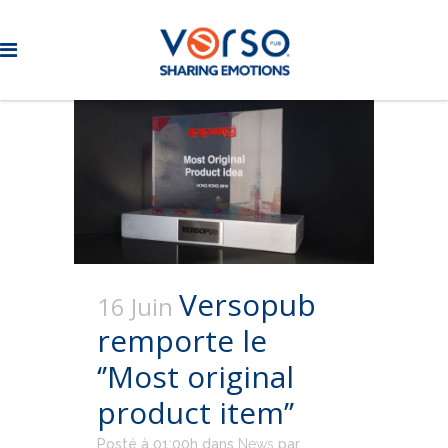
Versopub
16 Juin
remporte le
‘’Most original
product item’’
Posté à 01:00h
dans
News
par